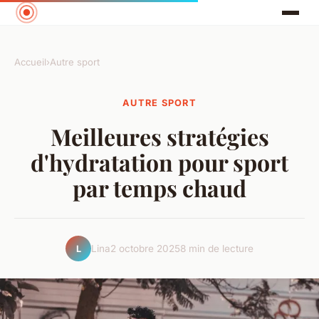
Accueil
›
Autre sport
AUTRE SPORT
Meilleures stratégies
d'hydratation pour sport
par temps chaud
Lina
2 octobre 2025
8 min de lecture
L