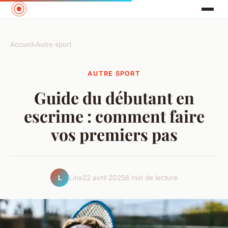
Accueil
›
Autre sport
AUTRE SPORT
Guide du débutant en
escrime : comment faire
vos premiers pas
Lina
22 avril 2025
6 min de lecture
L