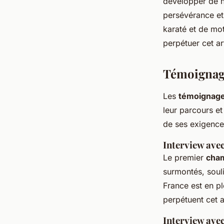
développer de n
persévérance et
karaté et de mo
perpétuer cet ar
Témoignage
Les
témoignag
leur parcours et
de ses exigence
Interview ave
Le premier
cha
surmontés, souli
France est en pl
perpétuent cet a
Interview ave