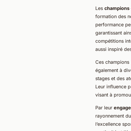
Les
champions 
formation des no
performance pers
garantissant ain
compétitions int
aussi inspiré de
Ces champions ne
également à div
stages et des at
Leur influence p
visant à promouv
Par leur
engage
rayonnement du 
l’excellence spo