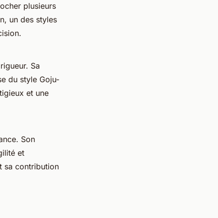
rocher plusieurs
n, un des styles
cision.
rigueur. Sa
se du style Goju-
tigieux et une
ance. Son
lité et
t sa contribution