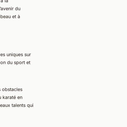
à la
’avenir du
mbeau et à
es uniques sur
ion du sport et
s obstacles
u karaté en
eaux talents qui