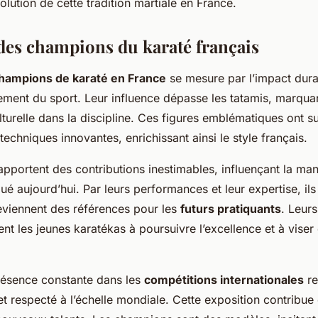
volution de cette tradition martiale en France.
 des champions du karaté français
hampions de karaté en France
se mesure par l’impact durab
ement du sport. Leur influence dépasse les tatamis, marqu
lturelle dans la discipline. Ces figures emblématiques ont s
techniques innovantes, enrichissant ainsi le style français.
pportent des contributions inestimables, influençant la man
qué aujourd’hui. Par leurs performances et leur expertise, ils
deviennent des références pour les
futurs pratiquants
. Leurs
ent les jeunes karatékas à poursuivre l’excellence et à viser
présence constante dans les
compétitions internationales
re
 et respecté à l’échelle mondiale. Cette exposition contribu