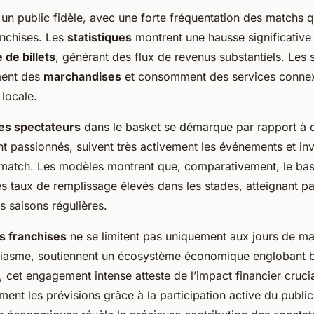
 un public fidèle, avec une forte fréquentation des matchs q
anchises. Les
statistiques
montrent une hausse significative
 de billets
, générant des flux de revenus substantiels. Les 
ment des
marchandises
et consomment des services connex
 locale.
es spectateurs
dans le basket se démarque par rapport à d
t passionnés, suivent très activement les événements et in
 match. Les modèles montrent que, comparativement, le bas
 taux de remplissage élevés dans les stades, atteignant p
es saisons régulières.
s franchises
ne se limitent pas uniquement aux jours de ma
siasme, soutiennent un écosystème économique englobant b
f, cet engagement intense atteste de l’impact financier cruci
ent les prévisions grâce à la participation active du public