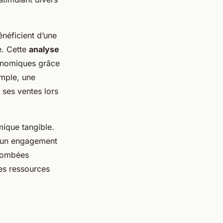
énéficient d’une
e. Cette
analyse
conomiques grâce
emple, une
 ses ventes lors
mique tangible.
à un engagement
etombées
des ressources