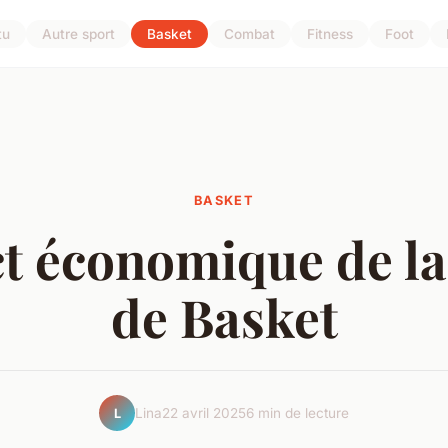
tu
Autre sport
Basket
Combat
Fitness
Foot
BASKET
t économique de la
de Basket
Lina
22 avril 2025
6 min de lecture
L