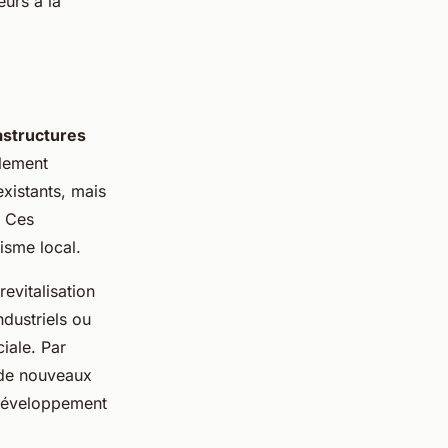
urs à la
astructures
llement
xistants, mais
. Ces
isme local.
evitalisation
ndustriels ou
iale. Par
 de nouveaux
développement