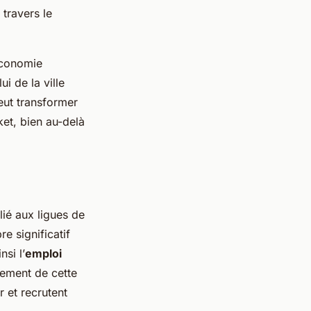
travers le
 économie
i de la ville
eut transformer
et, bien au-delà
lié aux ligues de
e significatif
si l’
emploi
èrement de cette
 et recrutent