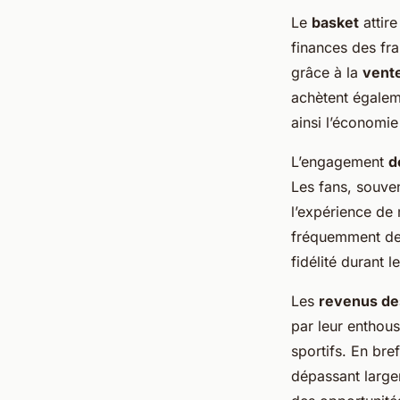
Le
basket
attire
finances des fr
grâce à la
vente
achètent égale
ainsi l’économie
L’engagement
d
Les fans, souven
l’expérience de
fréquemment des
fidélité durant l
Les
revenus de
par leur enthou
sportifs. En bre
dépassant largem