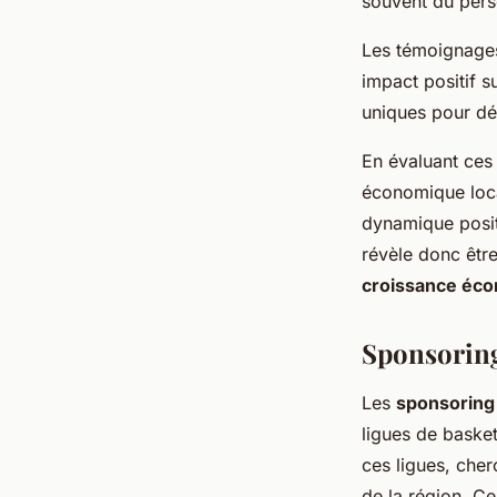
souvent du pers
Les témoignages
impact positif s
uniques pour dé
En évaluant ces 
économique loca
dynamique posit
révèle donc être
croissance éc
Sponsoring
Les
sponsoring
ligues de baske
ces ligues, cher
de la région. C