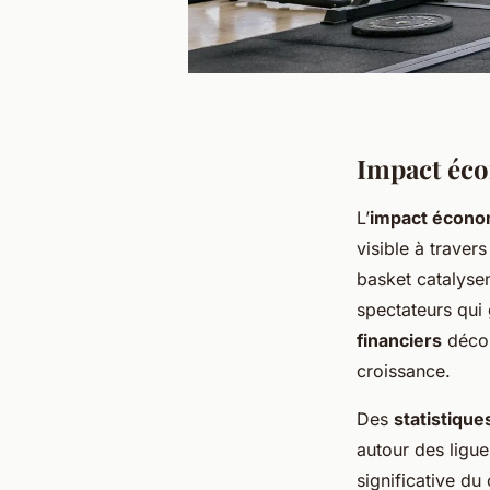
Impact éco
L’
impact écono
visible à trave
basket catalysen
spectateurs qui
financiers
décou
croissance.
Des
statistique
autour des ligue
significative du