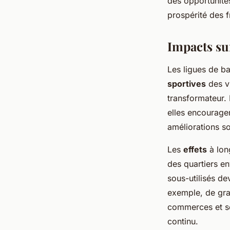
des opportunité
prospérité des f
Impacts sur
Les ligues de b
sportives
des v
transformateur.
elles encouragen
améliorations so
Les
effets
à long
des quartiers en
sous-utilisés d
exemple, de gra
commerces et s
continu.