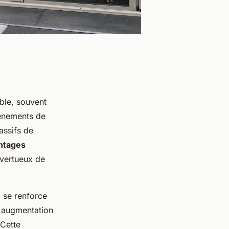
able, souvent
vénements de
assifs de
ntages
 vertueux de
se renforce
e augmentation
 Cette