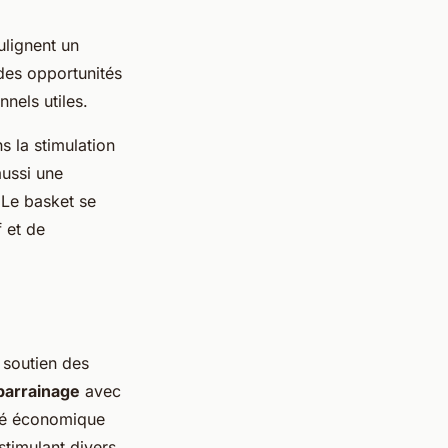
lignent un
des opportunités
nels utiles.
s la stimulation
aussi une
 Le basket se
f et de
 soutien des
parrainage
avec
lité économique
stimulant divers