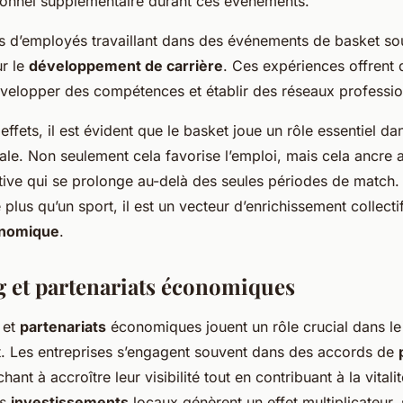
onnel supplémentaire durant ces événements.
 d’employés travaillant dans des événements de basket sou
ur le
développement de carrière
. Ces expériences offrent 
velopper des compétences et établir des réseaux profession
effets, il est évident que le basket joue un rôle essentiel dan
le. Non seulement cela favorise l’emploi, mais cela ancre 
ive qui se prolonge au-delà des seules périodes de match.
 plus qu’un sport, il est un vecteur d’enrichissement collecti
onomique
.
 et partenariats économiques
et
partenariats
économiques jouent un rôle crucial dans le
t. Les entreprises s’engagent souvent dans des accords de
chant à accroître leur visibilité tout en contribuant à la vita
es
investissements
locaux génèrent un effet multiplicateur, 